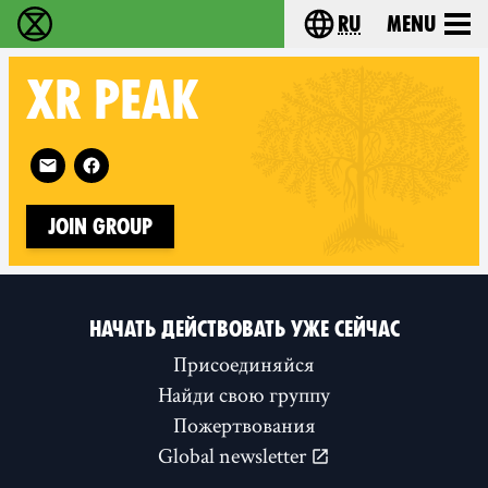
ru
Menu
Extinction Rebellion - Home
Choose your langu
XR
PEAK
Follow XR Peak on
Join Group
НАЧАТЬ ДЕЙСТВОВАТЬ УЖЕ СЕЙЧАС
Присоединяйся
Найди свою группу
Пожертвования
Global newsletter