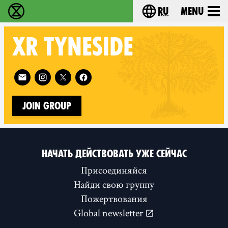
ru
Menu
Extinction Rebellion - Home
Choose your langu
XR
TYNESIDE
Follow XR Tyneside on
Join Group
НАЧАТЬ ДЕЙСТВОВАТЬ УЖЕ СЕЙЧАС
Присоединяйся
Найди свою группу
Пожертвования
Global newsletter