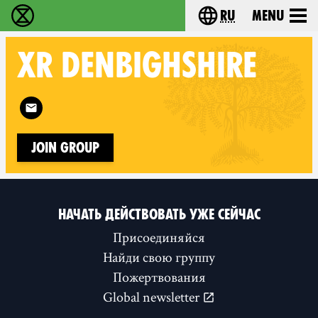
ru
Menu
Extinction Rebellion - Home
Choose your langu
XR
DENBIGHSHIRE
Follow XR Denbighshire on
Join Group
НАЧАТЬ ДЕЙСТВОВАТЬ УЖЕ СЕЙЧАС
Присоединяйся
Найди свою группу
Пожертвования
Global newsletter