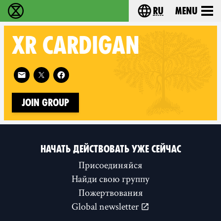
ru
Menu
Extinction Rebellion - Home
Choose your langu
XR
CARDIGAN
Follow XR Cardigan on
Join Group
НАЧАТЬ ДЕЙСТВОВАТЬ УЖЕ СЕЙЧАС
Присоединяйся
Найди свою группу
Пожертвования
Global newsletter