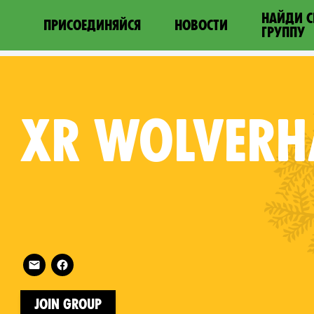
НАЙДИ 
ПРИСОЕДИНЯЙСЯ
НОВОСТИ
ГРУППУ
XR
WOLVERH
Follow XR Wolverhampton on
on
Join Group