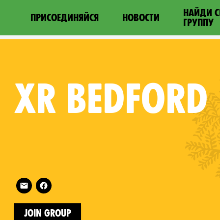
НАЙДИ 
ПРИСОЕДИНЯЙСЯ
НОВОСТИ
ГРУППУ
XR
BEDFORD
Follow XR Bedford on
on
Join Group