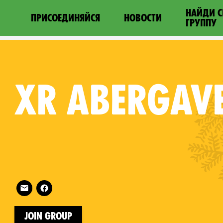
НАЙДИ 
ПРИСОЕДИНЯЙСЯ
НОВОСТИ
ГРУППУ
XR
ABERGAV
Follow XR Abergavenny on
on
Join Group