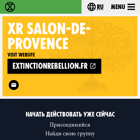
ru
Menu
Extinction Rebellion - Home
Choose your langu
XR
SALON-DE-
PROVENCE
Visit website
extinctionrebellion.fr
Follow XR Salon-de-Provence on
НАЧАТЬ ДЕЙСТВОВАТЬ УЖЕ СЕЙЧАС
Присоединяйся
Найди свою группу