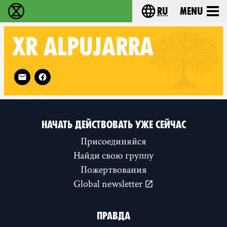
ru
Menu
Extinction Rebellion - Home
Choose your langu
XR
ALPUJARRA
Follow XR Alpujarra on
НАЧАТЬ ДЕЙСТВОВАТЬ УЖЕ СЕЙЧАС
Присоединяйся
Найди свою группу
Пожертвования
Global newsletter
ПРАВДА