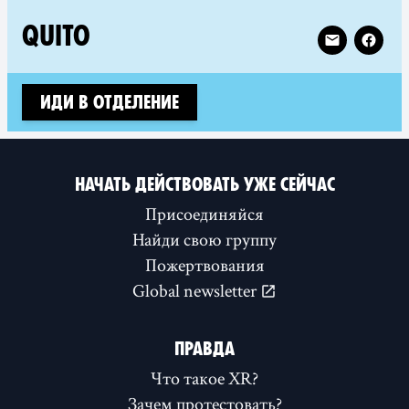
1 groups in Ecuador
Follow XR Qu
QUITO
Иди в отделение
НАЧАТЬ ДЕЙСТВОВАТЬ УЖЕ СЕЙЧАС
Присоединяйся
Найди свою группу
Пожертвования
Global newsletter
ПРАВДА
Что такое XR?
Зачем протестовать?