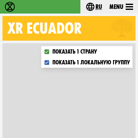
ru
Menu
Extinction Rebellion - Home
Choose your langu
XR
ECUADOR
Choose what you want to display on t
Показать 1 страну
Показать 1 локальную группу