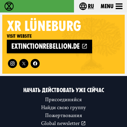
ru
Menu
Extinction Rebellion - Home
Choose your langu
XR
LÜNEBURG
Visit website
extinctionrebellion.de
Follow XR Lüneburg on
НАЧАТЬ ДЕЙСТВОВАТЬ УЖЕ СЕЙЧАС
Присоединяйся
Найди свою группу
Пожертвования
Global newsletter