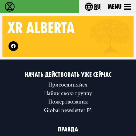
ru
Menu
Extinction Rebellion - Home
Choose your langu
XR
ALBERTA
Follow XR Alberta on
НАЧАТЬ ДЕЙСТВОВАТЬ УЖЕ СЕЙЧАС
Присоединяйся
Найди свою группу
Пожертвования
Global newsletter
ПРАВДА