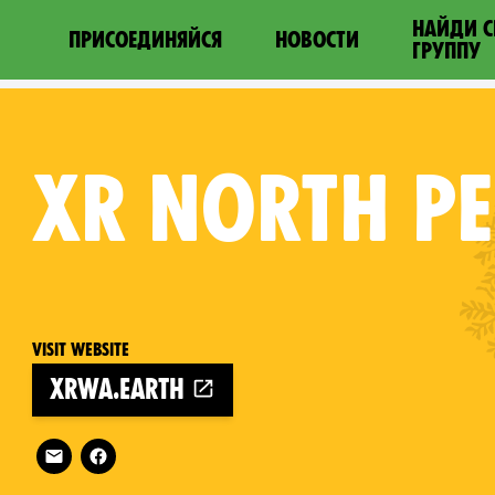
НАЙДИ 
ПРИСОЕДИНЯЙСЯ
НОВОСТИ
ГРУППУ
XR
NORTH PE
Visit website
xrwa.earth
Follow XR North Perth on