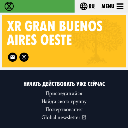
ru
Menu
Extinction Rebellion - Home
Choose your langu
XR
GRAN BUENOS
AIRES OESTE
Follow XR Gran Buenos Aires Oeste on
НАЧАТЬ ДЕЙСТВОВАТЬ УЖЕ СЕЙЧАС
Присоединяйся
Найди свою группу
Пожертвования
Global newsletter