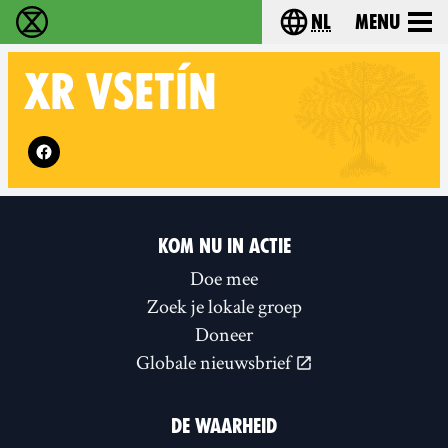
nl
Menu
Extinction Rebellion - Home
Choose your langu
XR
VSETÍN
Follow XR Vsetín on
KOM NU IN ACTIE
Doe mee
Zoek je lokale groep
Doneer
Globale nieuwsbrief
DE WAARHEID