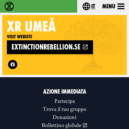
it
Menu
Extinction Rebellion - Home
Choose your lang
XR
UMEÅ
Visit website
extinctionrebellion.se
Follow XR Umeå on
AZIONE IMMEDIATA
Partecipa
Trova il tuo gruppo
Donazioni
Bollettino globale