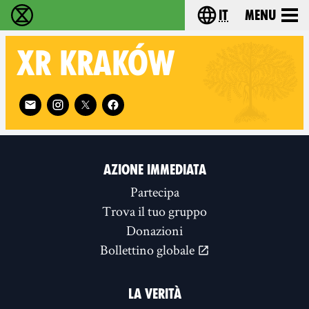
it
Menu
Extinction Rebellion - Home
Choose your lang
XR
KRAKÓW
Follow XR Kraków on
AZIONE IMMEDIATA
Partecipa
Trova il tuo gruppo
Donazioni
Bollettino globale
LA VERITÀ