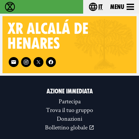
it
Menu
Extinction Rebellion - Home
Choose your lang
XR
ALCALÁ DE
HENARES
Follow XR Alcalá de Henares on
AZIONE IMMEDIATA
Partecipa
Trova il tuo gruppo
Donazioni
Bollettino globale