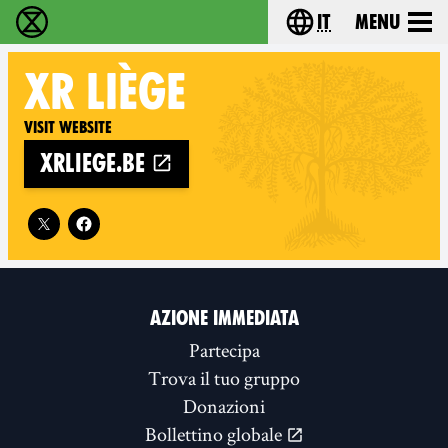
it
Menu
Extinction Rebellion - Home
Choose your lang
XR
LIÈGE
Visit website
xrliege.be
Follow XR Liège on
AZIONE IMMEDIATA
Partecipa
Trova il tuo gruppo
Donazioni
Bollettino globale