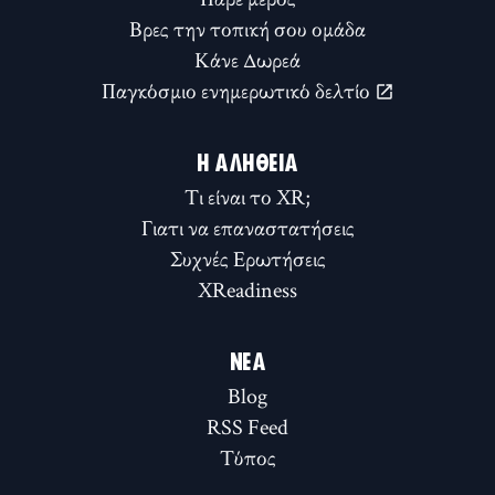
Βρες την τοπική σου ομάδα
Κάνε Δωρεά
Παγκόσμιο ενημερωτικό δελτίο
Η ΑΛΉΘΕΙΑ
Τι είναι το XR;
Γιατι να επαναστατήσεις
Συχνές Ερωτήσεις
XReadiness
ΝΈΑ
Blog
RSS Feed
Τύπος