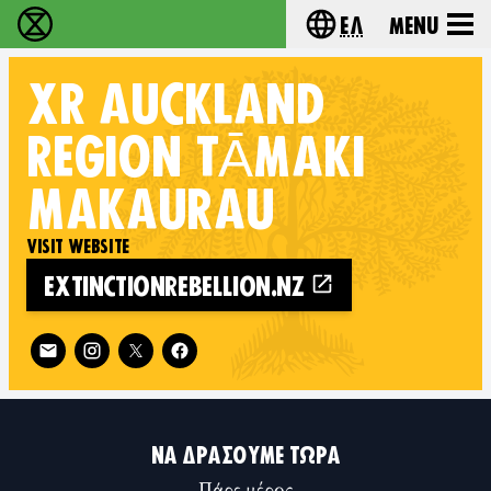
Ελ
Menu
Extinction Rebellion - Home
Choose your lang
XR
AUCKLAND
REGION TĀMAKI
MAKAURAU
VISIT WEBSITE
EXTINCTIONREBELLION.NZ
Follow XR Auckland Region Tāmaki Makaurau on
ΝΑ ΔΡΆΣΟΥΜΕ ΤΏΡΑ
Πάρε μέρος