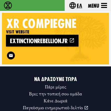
Ελ
Menu
Extinction Rebellion - Home
Choose your lang
XR
COMPIÈGNE
VISIT WEBSITE
EXTINCTIONREBELLION.FR
Follow XR Compiègne on
ΝΑ ΔΡΆΣΟΥΜΕ ΤΏΡΑ
Πάρε μέρος
Βρες την τοπική σου ομάδα
Κάνε Δωρεά
Παγκόσμιο ενημερωτικό δελτίο