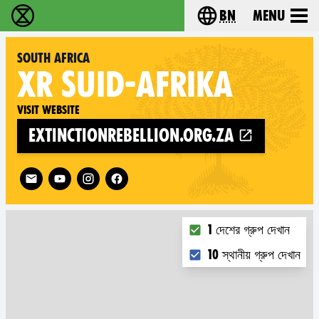
bn
Menu
বিলুপ্তি বিদ্রোহ - Home
Choose your langu
South Africa
XR
SUID-AFRIKA
Visit website
extinctionrebellion.org.za
Follow XR South Africa on
Choose what you want t
1 দেশের গ্রুপ দেখান
10 স্থানীয় গ্রুপ দেখান