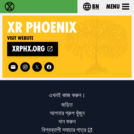
bn
Menu
বিলুপ্তি বিদ্রোহ - Home
Choose your langu
XR
PHOENIX
Visit website
xrphx.org
Follow XR Phoenix on
এখনই কাজ করুন।
জড়িত
আপনার গ্রুপ খুঁজুন
দান করুন
বিশ্বব্যাপী সমাচার পাত্র