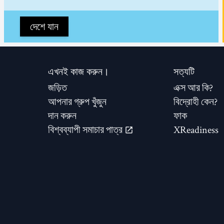
দেশে যান
এখনই কাজ করুন।
সত্যটি
জড়িত
এক্স আর কি?
আপনার গ্রুপ খুঁজুন
বিদ্রোহী কেন?
দান করুন
ফাক
বিশ্বব্যাপী সমাচার পাত্র
XReadiness