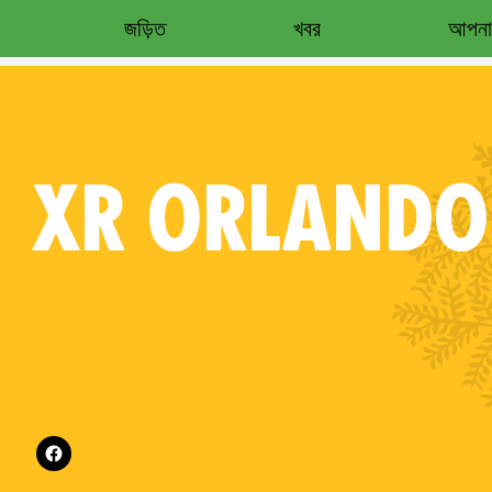
জড়িত
খবর
আপনার
XR
ORLANDO
es on
Follow XR Orlando on