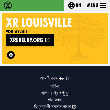
bn
Menu
বিলুপ্তি বিদ্রোহ - Home
Choose your langu
XR
LOUISVILLE
Visit website
xrebelky.org
Follow XR Louisville on
এখনই কাজ করুন।
জড়িত
আপনার গ্রুপ খুঁজুন
দান করুন
বিশ্বব্যাপী সমাচার পাত্র