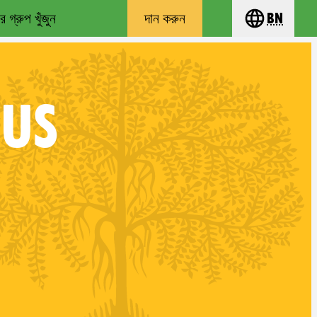
 গ্রুপ খুঁজুন
দান করুন
bn
Choose you
US