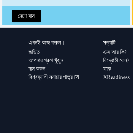
দেশে যান
এখনই কাজ করুন।
সত্যটি
জড়িত
এক্স আর কি?
আপনার গ্রুপ খুঁজুন
বিদ্রোহী কেন?
দান করুন
ফাক
বিশ্বব্যাপী সমাচার পাত্র
XReadiness