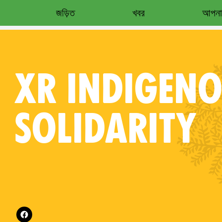
জড়িত
খবর
আপনার
XR
INDIGENO
SOLIDARITY
es on
Follow XR Indigenous Solidarity on