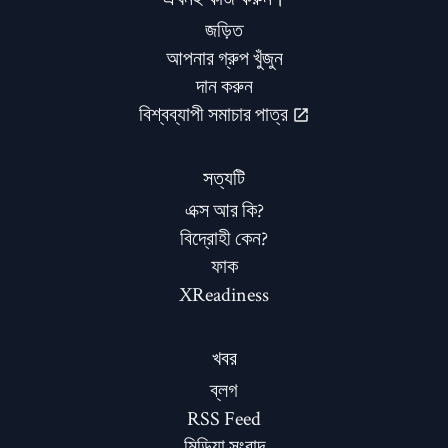
জড়িত
আপনার গ্রুপ খুঁজুন
দান করুন
বিশ্বব্যাপী সমাচার পাত্র
সত্যটি
এক্স আর কি?
বিদ্রোহী কেন?
ফাক
XReadiness
খবর
ব্লগ
RSS Feed
মিডিয়া সংবাদ