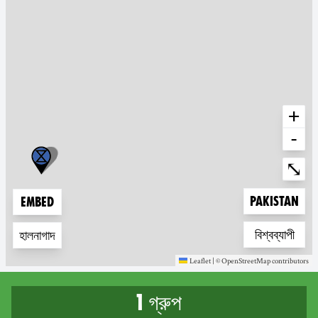
+
-
Ente
⤡
Zoom to
Pakistan
Embed
Zoom to
বিশ্বব্যাপী
হালনাগাদ
Leaflet
|
©
OpenStreetMap
contributors
(new window)
(new window)
1 গ্রুপ