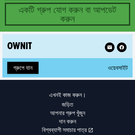
একটি গ্রুপ যোগ করুন বা আপডেট
করুন
1 groups in Pakistan
Follow XR Ow
OWNIT
(n
গ্রুপে যান
ওয়েবসাইট
এখনই কাজ করুন।
জড়িত
আপনার গ্রুপ খুঁজুন
দান করুন
বিশ্বব্যাপী সমাচার পাত্র