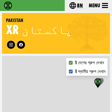
bn
Menu
বিলুপ্তি বিদ্রোহ - Home
Choose your langu
Pakistan
XR
پاکستان
Follow XR Pakistan on
Choose what you want 
1 দেশের গ্রুপ দেখান
1 স্থানীয় গ্রুপ দেখান