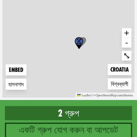
+
-
Ente
⤡
Zoom to
Croatia
Embed
Zoom to
বিশ্বব্যাপী
হালনাগাদ
Leaflet
|
©
OpenStreetMap
contributors
(new window)
(new window)
2 গ্রুপ
একটি গ্রুপ যোগ করুন বা আপডেট