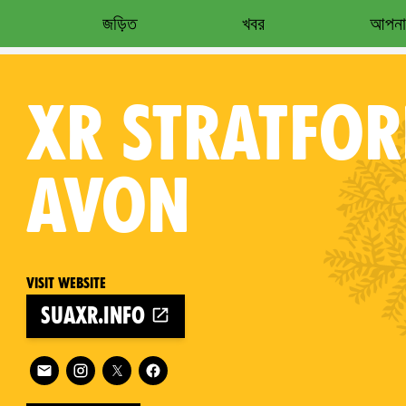
জড়িত
খবর
আপনার
XR
STRATFOR
AVON
Visit website
suaxr.info
on
Follow XR Stratford-upon-Avon on