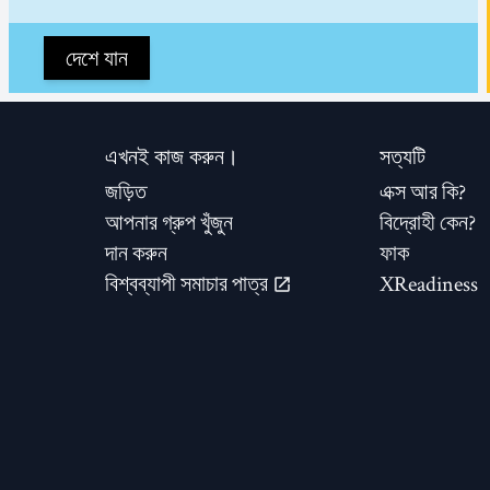
দেশে যান
এখনই কাজ করুন।
সত্যটি
জড়িত
এক্স আর কি?
আপনার গ্রুপ খুঁজুন
বিদ্রোহী কেন?
দান করুন
ফাক
বিশ্বব্যাপী সমাচার পাত্র
XReadiness