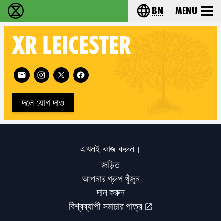
bn
Menu
বিলুপ্তি বিদ্রোহ - Home
Choose your langu
XR
LEICESTER
Follow XR Leicester on
দলে যোগ দাও
এখনই কাজ করুন।
জড়িত
আপনার গ্রুপ খুঁজুন
দান করুন
বিশ্বব্যাপী সমাচার পাত্র