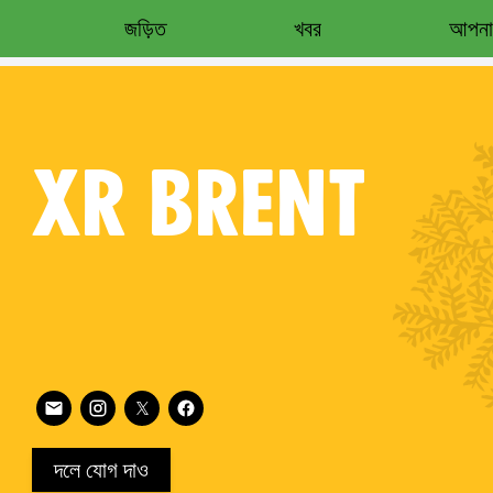
জড়িত
খবর
আপনার
XR
BRENT
Follow XR Brent on
on
দলে যোগ দাও