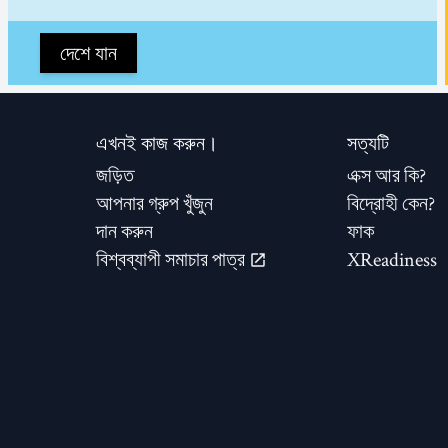
দেশে যান
এখনই কাজ করুন।
সত্যটি
জড়িত
এক্স আর কি?
আপনার গ্রুপ খুঁজুন
বিদ্রোহী কেন?
দান করুন
ফাক
বিশ্বব্যাপী সমাচার পাত্র
XReadiness