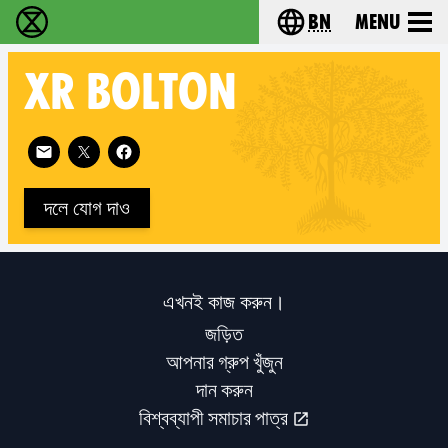
bn
Menu
বিলুপ্তি বিদ্রোহ - Home
Choose your langu
XR
BOLTON
Follow XR Bolton on
দলে যোগ দাও
এখনই কাজ করুন।
জড়িত
আপনার গ্রুপ খুঁজুন
দান করুন
বিশ্বব্যাপী সমাচার পাত্র