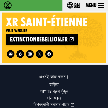
bn
Menu
বিলুপ্তি বিদ্রোহ - Home
Choose your langu
XR
SAINT-ÉTIENNE
Visit website
extinctionrebellion.fr
Follow XR Saint-Étienne on
এখনই কাজ করুন।
জড়িত
আপনার গ্রুপ খুঁজুন
দান করুন
বিশ্বব্যাপী সমাচার পাত্র