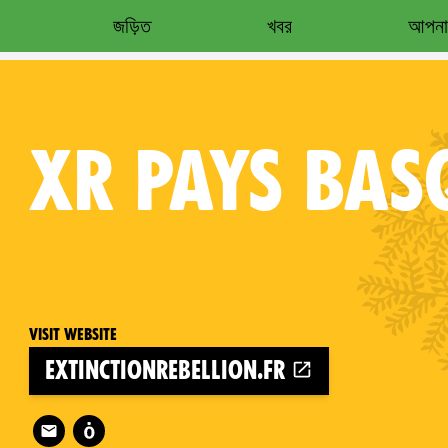
জড়িত
খবর
আপনার
XR
PAYS BAS
Visit website
extinctionrebellion.fr
Follow XR Pays Basque on