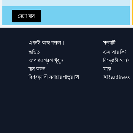
দেশে যান
এখনই কাজ করুন।
সত্যটি
জড়িত
এক্স আর কি?
আপনার গ্রুপ খুঁজুন
বিদ্রোহী কেন?
দান করুন
ফাক
বিশ্বব্যাপী সমাচার পাত্র
XReadiness