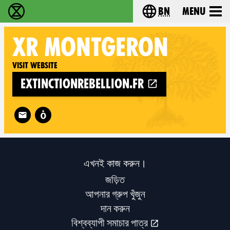
bn
Menu
বিলুপ্তি বিদ্রোহ - Home
Choose your langu
XR
MONTGERON
Visit website
extinctionrebellion.fr
Follow XR Montgeron on
এখনই কাজ করুন।
জড়িত
আপনার গ্রুপ খুঁজুন
দান করুন
বিশ্বব্যাপী সমাচার পাত্র