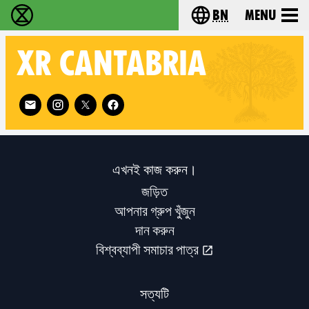
bn
Menu
বিলুপ্তি বিদ্রোহ - Home
Choose your langu
XR
CANTABRIA
Follow XR Cantabria on
এখনই কাজ করুন।
জড়িত
আপনার গ্রুপ খুঁজুন
দান করুন
বিশ্বব্যাপী সমাচার পাত্র
সত্যটি