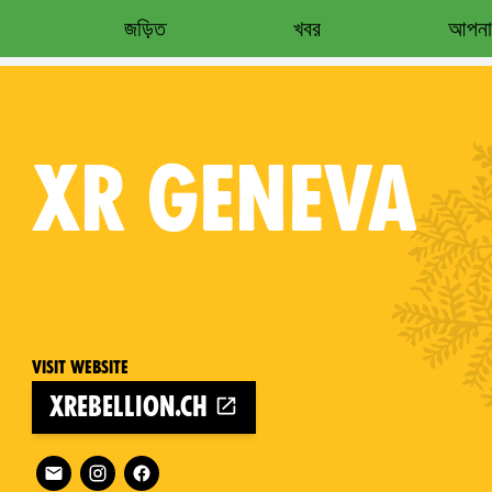
জড়িত
খবর
আপনার
XR
GENEVA
Visit website
xrebellion.ch
Follow XR Geneva on