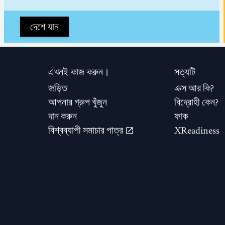
দেশে যান
এখনই কাজ করুন।
সত্যটি
জড়িত
এক্স আর কি?
আপনার গ্রুপ খুঁজুন
বিদ্রোহী কেন?
দান করুন
ফাক
বিশ্বব্যাপী সমাচার পাত্র
XReadiness