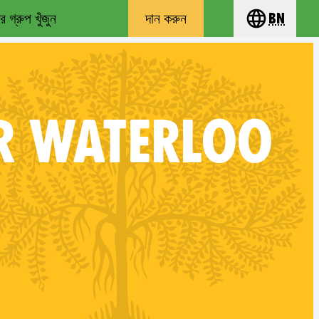
 গ্রুপ খুঁজুন
দান করুন
bn
Choose you
R WATERLOO