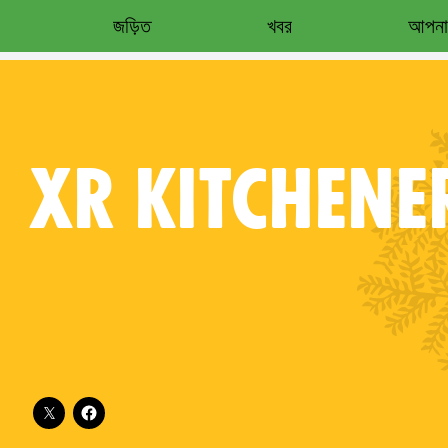
জড়িত
খবর
আপনার
XR
KITCHENE
Follow XR Kitchener Waterloo on