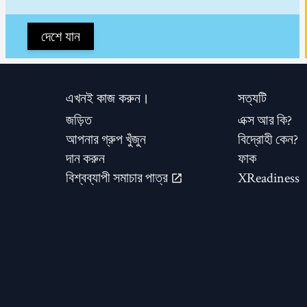
দেশে যান
এখনই কাজ করুন।
সত্যটি
জড়িত
এক্স আর কি?
আপনার গ্রুপ খুঁজুন
বিদ্রোহী কেন?
দান করুন
ফাক
বিশ্বব্যাপী সমাচার পাত্র
XReadiness