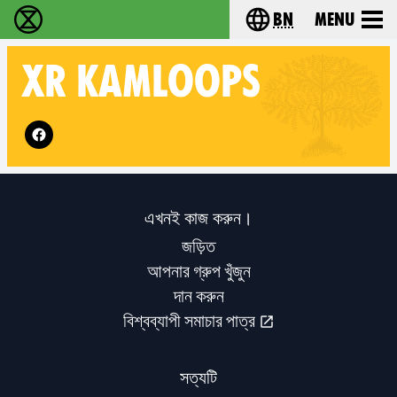
bn
Menu
বিলুপ্তি বিদ্রোহ - Home
Choose your langu
XR
KAMLOOPS
Follow XR Kamloops on
এখনই কাজ করুন।
জড়িত
আপনার গ্রুপ খুঁজুন
দান করুন
বিশ্বব্যাপী সমাচার পাত্র
সত্যটি