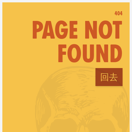
404
PAGE NOT
FOUND
回去