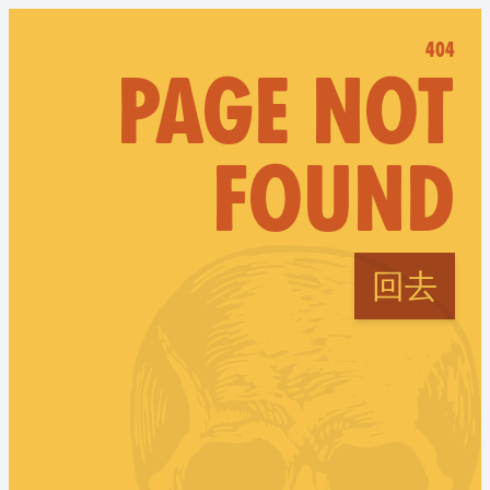
404
PAGE NOT
FOUND
回去