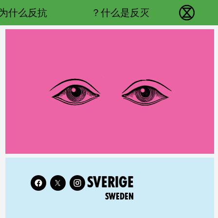
Main navigation
为什么反抗？
什么是反灭？
反抗灭绝 - Home
Follow XR Sweden on
LATED COUNTRY GROUP:
SVERIGE
SWEDEN