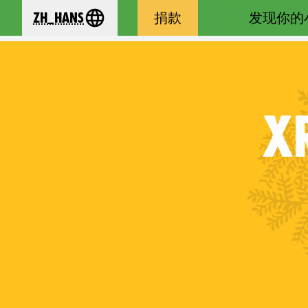
zh_Hans
捐款
发现你的
se your language
X