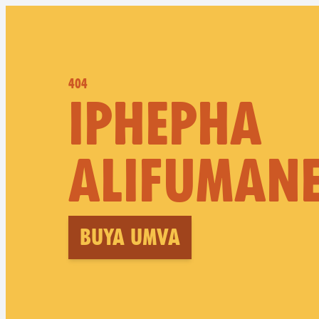
404
IPHEPHA
ALIFUMANE
Buya umva