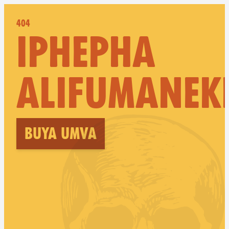
404
IPHEPHA
ALIFUMANEK
Buya umva