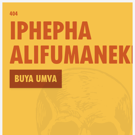
404
IPHEPHA
ALIFUMANEK
Buya umva