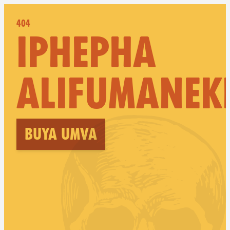
404
IPHEPHA
ALIFUMANEK
Buya umva