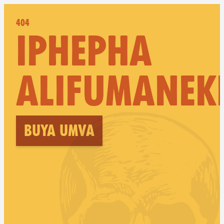
404
IPHEPHA
ALIFUMANEK
Buya umva