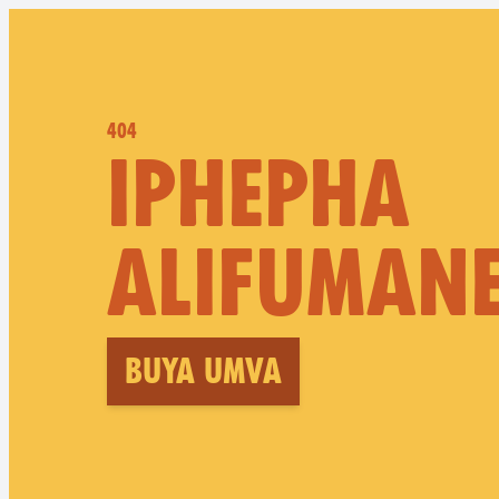
404
IPHEPHA
ALIFUMANE
Buya umva