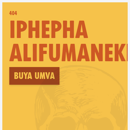
404
IPHEPHA
ALIFUMANEK
Buya umva